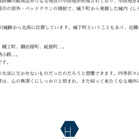
西鉄柳川駅周辺からなる現在の市街地が形成されており、市街地を
岡市の郊外・ベッドタウンの様相で、城下町から発展した城内（し
、柳川城跡から北西に位置しています。城下町ということもあり、近
、細工町、鍛冶屋町、糀屋町…。
柄小路…。
です。
の生活に欠かせないものだったのだろうと想像できます。四季折々
景は、心の奥深くにしっかりと刻まれ、また帰って来たくなる場所