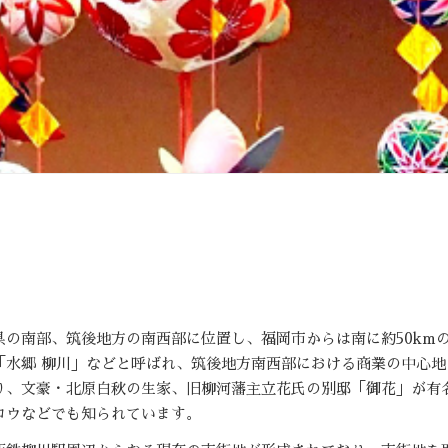
県の南部、筑後地方の南西部に位置し、福岡市からは南に約50km
「水郷 柳川」などと呼ばれ、筑後地方南西部における商業の中心
り、文豪・北原白秋の生家、旧柳河藩主立花氏の別邸「御花」が有
ロウなどでも知られています。